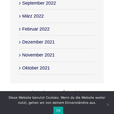
September 2022
März 2022
Februar 2022
Dezember 2021
November 2021
Oktober 2021
Login
-
Impressum
-
Datenschutz
Diese Website benutzt Cookies. Wenn du die Website weiter
nutzt, gehen wir von deinem Einverständnis aus.
Facebook
Twitter
Instagram
Vimeo
OK