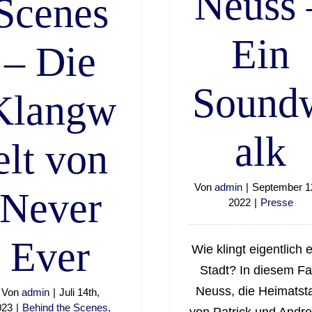
Neuss 
Scenes
Ein
– Die
Sound
Klangw
alk
elt von
Von
admin
|
September 1
Never
2022
|
Presse
Ever
Wie klingt eigentlich 
Stadt? In diesem Fal
Neuss, die Heimatst
Von
admin
|
Juli 14th,
023
|
Behind the Scenes
,
von Patrick und Andr