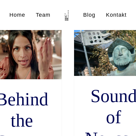
Home
Team
Blog
Kontakt
Sound of Neuss – Ein
Soundwalk
Soun
Behind
of
the